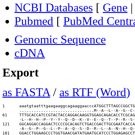
NCBI Databases
[
Gene
Pubmed
[
PubMed Centr
Genomic Sequence
cDNA
Export
as FASTA
/
as RTF (Word)
1      
aaatgtaatttgaagaaggcagaaggaacccATGGCTTTAGCCGGCTG
...............................M--A--L--A--G--C-
61     
TTTGCACCATCCGTACTACCAGGACAAGGTGGAGCAGACACCTCGCAG
-L--H--H--P--Y--Y--Q--D--K--V--E--Q--T--P--R--S-
121    
GGCAGGACCAGGACTCCCCGCACAGTCTGACCGACTTGCGAATCACCA
-A--G--P--G--L--P--A--Q--S--D--R--L--A--N--H--Q-
181    
GGACCTGGAAGCCCTGGTGAACGATATGAATGCATCCCTGGAGAGCCT