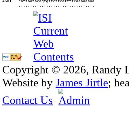
4681   
cattaatacagtgttcttcattttcaaaaaaaa               
.................................
Copyright © 2026, Randy L. 
Website by
James Jirtle
; he
Contact Us