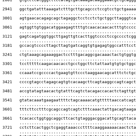
................................................
2941   
ggctgatatttaaagatctttgcttgcagccctccgtcctgctgaaaa
................................................
3001   
agtgaacacagagcagctagaggctcctcctctgctggcttagggtca
................................................
3061   
agtggttgtggacatggaagagttttgtcaacacaacactttgtcccc
................................................
3121   
gagtcagatggtggcttgagttgtcacttggtcccctccgcccctcgg
................................................
3181   
gccacgtccccttagcttagtgatcaggtgtgagagtggccatttcct
................................................
3241   
ctgtaaagcagaaaggactcctttgacaggcgacaaactactgtggtg
................................................
3301   
tcctttttcaagacaacacctgcctggcttctattaatgtgtgctggc
................................................
3361   
ccaaatccgccccactgaagtgttccctaaggaacagcatttctctgc
................................................
3421   
ccccgtagcctagagcagtgtcacaagcttcagtaaggccagtcagct
................................................
3481   
accgtatagtaacactgtatttcagtctacagaccacactctagttgt
................................................
3541   
gtatacaaatgaagaattttctagcaaaacatgtttttaaccatcagt
................................................
3601   
tttcttcctttcgcagccagtcagtctttcaaactattgacagtaaga
................................................
3661   
tcacacctggtggcaggcttcactgtagggacggacattgcagttaca
................................................
3721   
cctcttcactggctcgaggtaaacccttttcaaggaaaaacaactcta
................................................