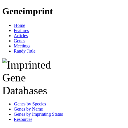
Geneimprint
Home
Features
Articles
Genes
Meetings
Randy Jirtle
Genes by Species
Genes by Name
Genes by Imprinting Status
Resources