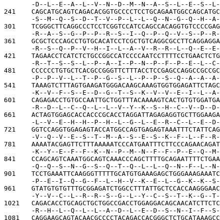
-D--L--E--A--L--V--N--D--M--N--A--S--L--E--S--L-
241    
CAGCATGCAGTCAGACACGGTGCCCCTCCTGCAGAATGGCCAGCATGC
-S--M--Q--S--D--T--V--P--L--L--Q--N--G--Q--H--A-
301    
TCGGGCTTCAGGCCCTCCTCGGTCCATCCAGCCACAGGTGTCCCCGAG
-R--A--S--G--P--P--R--S--I--Q--P--Q--V--S--P--R-
361    
GCGCTCCCAGCCTGTGCACATCCTCGCTGTCAGGCGCCTTCAGGAGGA
-R--S--Q--P--V--H--I--L--A--V--R--R--L--Q--E--E-
421    
TAGAACCTCATCTCTGCCGGCCATCCCCAATCCTTTTCCTGAACTCTG
-R--T--S--S--L--P--A--I--P--N--P--F--P--E--L--C-
481    
CCCCCCTGTGCTCACGCCGGGTTCTTTACCTCCGAGCCAGGCCGCCGC
-P--P--V--L--T--P--G--S--L--P--P--S--Q--A--A--A-
541    
TAAAGTCTTTAGTGAAGATGGGACAAGCAAAGTGGTGGAGATTCTAGC
-K--V--F--S--E--D--G--T--S--K--V--V--E--I--L--A-
601    
CAGAGACCTGTGCCAATTGCTGGTTTACAAAAGTCACTGTGTGGATGA
-R--D--L--C--Q--L--L--V--Y--K--S--H--C--V--D--D-
661    
ACTAGTGGAGCACCACCCGCACCTAGGATTAGAGAGGTGCTTGGAAGA
-L--V--E--H--H--P--H--L--G--L--E--R--C--L--E--D-
721    
GGTCCAGGTGGAGAGTACCATGGCCAGTGAGAGTAAATTTCTATTCAG
-V--Q--V--E--S--T--M--A--S--E--S--K--F--L--F--R-
781    
AAAATACGAGTTCTTTAAAAATCCCATGAATTTCTTCCCAGAACAGAT
-K--Y--E--F--F--K--N--P--M--N--F--F--P--E--Q--M-
841    
CCAGCAGTCAAATGGCAGTCAAACCCAGCTTTTGCAGAATTTTCTGAA
-Q--Q--S--N--G--S--Q--T--Q--L--L--Q--N--F--L--N-
901    
TCCTGAAATTCAAGGGTTTTTGCATGTGAAAGAGCTGGGAAAGAAATC
-P--E--I--Q--G--F--L--H--V--K--E--L--G--K--K--S-
961    
GTATGTGTGTTTGCGGAGATCTGGCCTTTATTGCTCCACCAAGGGAAC
-Y--V--C--L--R--R--S--G--L--Y--C--S--T--K--G--T-
1021   
CAGACACCTGCAGCTGCTGGCCGACCTGGAGGACAGCAACATCTTCTC
-R--H--L--Q--L--L--A--D--L--E--D--S--N--I--F--S-
1081   
CAGGAAGCAGTACAACGCCCCTACAGACCACGGGCTCTGCATAAAGCC