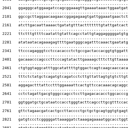
................................................
2041   
ggagggcatggaagatccagcggaaagttgaaaataaactggaatgat
................................................
2101   
ggccgcttaggaacaagaaccggagagaagtgattggaaatgaactct
................................................
2161   
atcttgacaattaaaactgatatgtttactttttttgtattgatcact
................................................
2221   
ttctttgttttcaatattgtattcagcctattgtaggagggggatgtg
................................................
2281   
atataatacagaaagagttttgaatgggcagatttcaaactgaatatg
................................................
2341   
ttcccagagggtcctccacaccctctgccgactaccacggtgtggatt
................................................
2401   
gacaaacccagcccttcccagtatacttgaaaagctttcttgttaaaa
................................................
2461   
ctgtggtaggcatttggcatattttgtggactcagtcaagcaaccaca
................................................
2521   
tttctctatgctcagatgtcagatcctcttgttattagtgtgtcttgt
................................................
2581   
aggagactttattcctttggaaaattcactgttccacaaacagcaggc
................................................
2641   
cctctagattgacgtgggccagcctccttgagacacacctggcacccg
................................................
2701   
ggtggatgctgcataatccacctgggtacttcagccttgcgtttccac
................................................
2761   
gttctagaacgatcactgccttacccctgctgctgcagtggtgtgagt
................................................
2821   
gatgtccctcgggggattaaaggatctaaagagaaaatggcacctggt
................................................
2881   
gtgtctcatgggtttccatagtgataaagacaaggaaacgctgcaggg