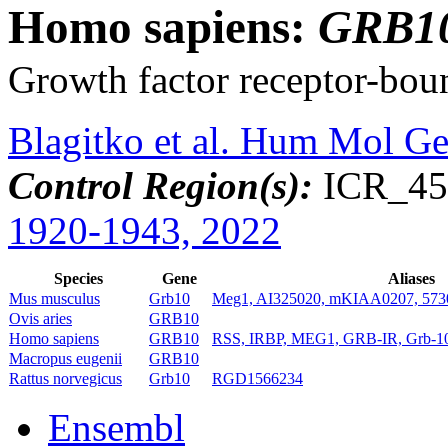
Homo sapiens:
GRB1
Growth factor receptor-bou
Blagitko et al. Hum Mol G
Control Region(s):
ICR_45
1920-1943, 2022
Species
Gene
Aliases
Mus musculus
Grb10
Meg1, AI325020, mKIAA0207, 57
Ovis aries
GRB10
Homo sapiens
GRB10
RSS, IRBP, MEG1, GRB-IR, Grb-1
Macropus eugenii
GRB10
Rattus norvegicus
Grb10
RGD1566234
Ensembl