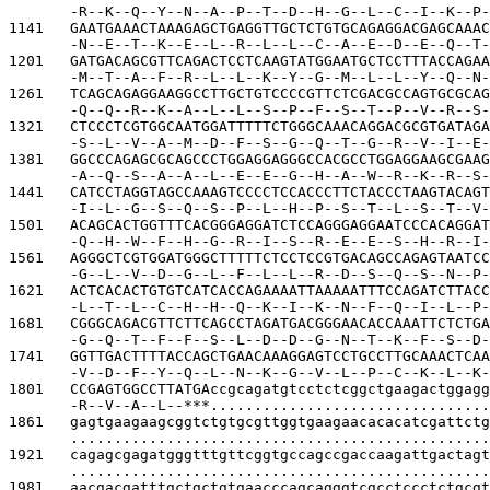
-R--K--Q--Y--N--A--P--T--D--H--G--L--C--I--K--P-
1141   
GAATGAAACTAAAGAGCTGAGGTTGCTCTGTGCAGAGGACGAGCAAAC
-N--E--T--K--E--L--R--L--L--C--A--E--D--E--Q--T-
1201   
GATGACAGCGTTCAGACTCCTCAAGTATGGAATGCTCCTTTACCAGAA
-M--T--A--F--R--L--L--K--Y--G--M--L--L--Y--Q--N-
1261   
TCAGCAGAGGAAGGCCTTGCTGTCCCCGTTCTCGACGCCAGTGCGCAG
-Q--Q--R--K--A--L--L--S--P--F--S--T--P--V--R--S-
1321   
CTCCCTCGTGGCAATGGATTTTTCTGGGCAAACAGGACGCGTGATAGA
-S--L--V--A--M--D--F--S--G--Q--T--G--R--V--I--E-
1381   
GGCCCAGAGCGCAGCCCTGGAGGAGGGCCACGCCTGGAGGAAGCGAAG
-A--Q--S--A--A--L--E--E--G--H--A--W--R--K--R--S-
1441   
CATCCTAGGTAGCCAAAGTCCCCTCCACCCTTCTACCCTAAGTACAGT
-I--L--G--S--Q--S--P--L--H--P--S--T--L--S--T--V-
1501   
ACAGCACTGGTTTCACGGGAGGATCTCCAGGGAGGAATCCCACAGGAT
-Q--H--W--F--H--G--R--I--S--R--E--E--S--H--R--I-
1561   
AGGGCTCGTGGATGGGCTTTTTCTCCTCCGTGACAGCCAGAGTAATCC
-G--L--V--D--G--L--F--L--L--R--D--S--Q--S--N--P-
1621   
ACTCACACTGTGTCATCACCAGAAAATTAAAAATTTCCAGATCTTACC
-L--T--L--C--H--H--Q--K--I--K--N--F--Q--I--L--P-
1681   
CGGGCAGACGTTCTTCAGCCTAGATGACGGGAACACCAAATTCTCTGA
-G--Q--T--F--F--S--L--D--D--G--N--T--K--F--S--D-
1741   
GGTTGACTTTTACCAGCTGAACAAAGGAGTCCTGCCTTGCAAACTCAA
-V--D--F--Y--Q--L--N--K--G--V--L--P--C--K--L--K-
1801   
CCGAGTGGCCTTATGAccgcagatgtcctctcggctgaagactggagg
-R--V--A--L--***................................
1861   
gagtgaagaagcggtctgtgcgttggtgaagaacacacatcgattctg
................................................
1921   
cagagcgagatgggtttgttcggtgccagccgaccaagattgactagt
................................................
1981   
aacgacgatttgctgctgtgaacccagcagggtcgcctccctctgcgt