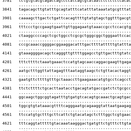
3781   
tctgtgtacgtagaccagtcccatcagtgtataatctctctctcacac
................................................
3841   
tagacagcttgtatttgcagtatttcatatttataaatatgcgtttat
................................................
3901   
caaaagcttgactctgattcacagttttgtatgtagctggtttgacgt
................................................
3961   
tttccctgccgaagtgaattgttggagaatgtaaaccgcctccacgtg
................................................
4021   
ctaaggccccagctcgctggcctcgcgctgggcggctgggaattccac
................................................
4081   
cccgcaaaccggggacggaaggacatttgacttttatttttgtattta
................................................
4141   
gtaaaggggacagctcagggttgttttggagcctgttgactttgtatc
................................................
4201   
tttcttttctaaatgaaactccatgtagcaaccaggacgaagttgaga
................................................
4261   
aatgctttggttattagagtttaataggtaagctctgttacactaggt
................................................
4321   
gaatgttcttttgtttgctaaaccttgaagaaacatgtgcctcagcct
................................................
4381   
ttctcttttctgcacttaatacctgacagtatgaccgatctctgcgcc
................................................
4441   
ggcaagctggcggtagatttgtgatgtcacagtgcaaactgcagtgac
................................................
4501   
tggcgtgtataaacgttttcagggaatgcagaaggtattaatgaagag
................................................
4561   
ttccatgtgctttgcttcattctgtacatagctctttggctcgtgaac
................................................
4621   
tttcaggtatttttgtacaaataagggactgatgttctgtttcttgta
................................................